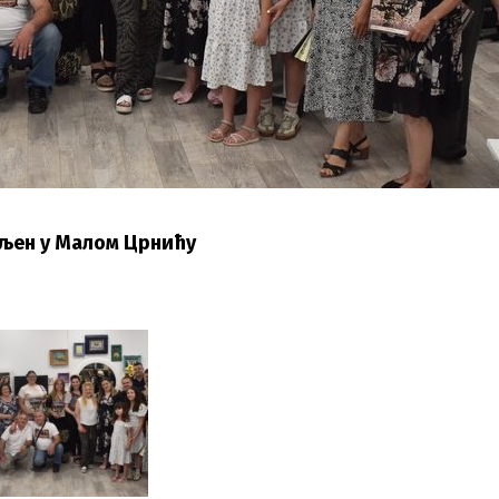
вљен у Малом Црнићу