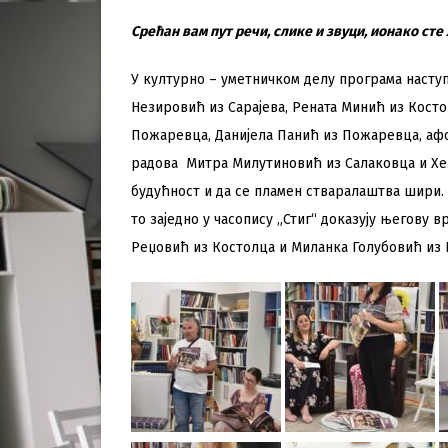
Срећан вам пут речи, слике и звуци, ионако сте 
У културно – уметничком делу програма наступи
Незировић из Сарајева, Рената Минић из Кост
Пожаревца, Данијела Панић из Пожаревца, аф
радова Митра Милутиновић из Салаковца и Хе
будућност и да се пламен стваралаштва шири. 
то заједно у часопису „Стиг“ доказују његову
Реџовић из Костолца и Миланка Голубовић из