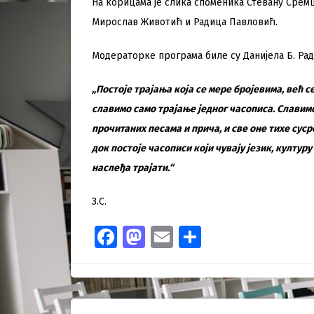
На корицама је слика споменика Стевану Сремц
Мирослав Животић и Радица Павловић.
Модераторке програма биле су Данијела Б. Рад
„Постоје трајања која се мере бројевима, већ с
славимо само трајање једног часописа. Славим
прочитаних песама и прича, и све оне тихе суср
док постоје часописи који чувају језик, култур
наслеђа трајати.“
З.С.
Facebook
Mastodon
Email
Share