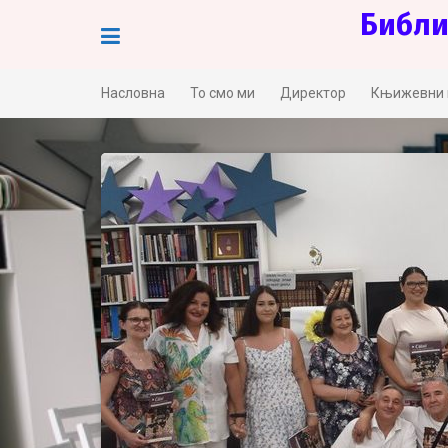
Skip
Библи
to
content
Насловна
То смо ми
Директор
Књижевни 