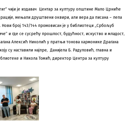
тиг“ чији је издавач Центар за културу општине Мало Црниће
ерације, мењали друштвени оквири, али вера да писана – лепа
. Нови број 143/144 промовисан је у библиотеци „Србољуб
че“ и где се сусрећу прошлост, будућност, искуство и младост,
Драгана Алексић Николић у пратњи тонова хармонике Драгана
коју су наставили најпре, Данијела Б. Радуловић, главна и
блиотеке и Никола Томић, директор Центра за културу