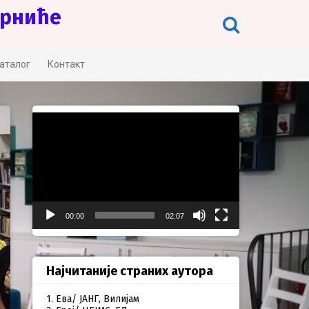
Црниће
аталог
Контакт
Прегледач
видео
записа
00:00
02:07
Најчитаније страних аутора
1. Ева/ ЈАНГ, Вилијам