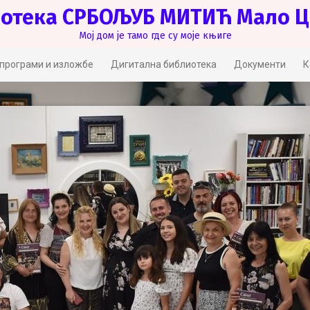
отека СРБОЉУБ МИТИЋ Мало 
Мој дом је тамо где су моје књиге
програми и изложбе
Дигитална библиотека
Документи
К