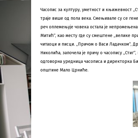
Часопис за културу, уметност и књижевност „С
траје више од пола века. Смењивале су се ген
реч оплемењује човека остала је непромењена
Митић“, као месту где су смештене „велике при
читаоци и писци. „Причом о Васи Ладачком“, 
Николића, започела је причу о часопису „Стиг“, 
одговорна уредница часописа и директорка Би
општине Мало Црниће.