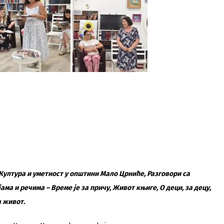
Култура и уметност у општини Мало Црниће, Разговори са
ама и речима – Време је за причу, Живот књиге, О деци, за децу,
а живот.