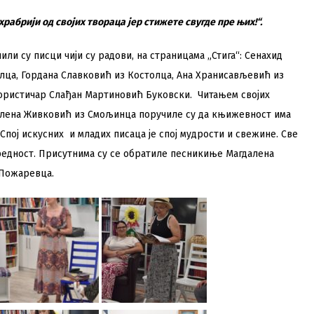
храбрији од својих твораца јер стижете свугде пре њих!“.
ли су писци чији су радови, на страницама „Стига“: Сенахид
олца, Гордана Славковић из Костолца, Ана Хранисављевић из
ористичар Слађан Мартиновић Буковски. Читањем својих
лена Живковић из Смољинца поручиле су да књижевност има
Спој искусних и младих писаца је спој мудрости и свежине. Све
 вредност. Присутнима су се обратиле песникиње Магдалена
 Пожаревца.