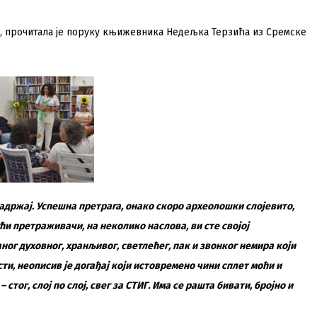
, прочитала је поруку књижевника Недељка Терзића из Сремске
садржај. Успешна претрага, онако скоро археолошки слојевито,
јући претраживачи, на неколико наслова, ви сте својој
ог духовног, хранљивог, светлећег, пак и звонког немира који
ти, неописив је догађај који истовремено чини сплет моћи и
г – стог, слој по слој, свег за СТИГ. Има се рашта бивати, бројно и