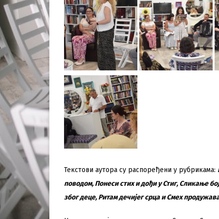
Текстови аутора су распоређени у рубрикама:
поводом, Понеси стих и дођи у Стиг, Сликање бој
због деце, Ритам дечијег срца и Смех продужав