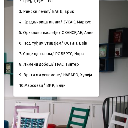
2. Греј/ ЏЕЈМС, ЕЛ
3. Римски печат/ ВАЛЦ, Ерик
4. Крадљивица књига/ ЗУСАК, Маркус
5. Орханово наслеђе/ ОХАНСЕЈАН, Алин
6. Под туђим утицајем/ ОСТИН, Џејн
7. Срце од стакла/ РОБЕРТС, Нора
8. Лимени добош/ ГРАС, Гинтер
9. Врати ми успомене/ НАВАРО, Хулија
10.Марсовац/ ВИР, Енди