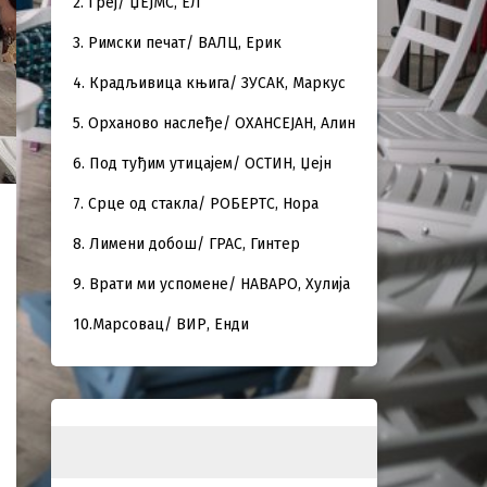
2. Греј/ ЏЕЈМС, ЕЛ
3. Римски печат/ ВАЛЦ, Ерик
4. Крадљивица књига/ ЗУСАК, Маркус
5. Орханово наслеђе/ ОХАНСЕЈАН, Алин
6. Под туђим утицајем/ ОСТИН, Џејн
7. Срце од стакла/ РОБЕРТС, Нора
8. Лимени добош/ ГРАС, Гинтер
9. Врати ми успомене/ НАВАРО, Хулија
10.Марсовац/ ВИР, Енди