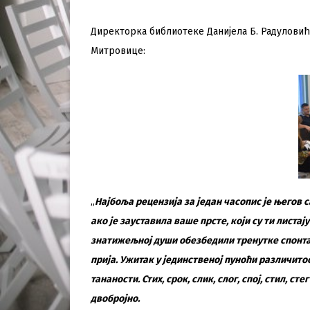
Директорка библиотеке Данијела Б. Радуловић
Митровице:
„
Најбоља рецензија за један часопис је његов 
ако је зауставила ваше прсте, који су ти листа
знатижељној души обезбедили тренутке спонтан
прија. Ужитак у јединственој пуноћи различитос
тананости. Стих, срок, слик, слог, спој, стил, сте
двобројно.