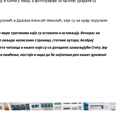
у и Калчи у Нишу, а фотографије за часопис урадили су
уловић и Драгана Алексић Николић, које су на крају поручиле:
е мере траговима које су оставили и остављају. Вечерас не
о хиљаде написаних страница, стотине аутора, безброј
ете читаоца и књиге који су се догодили захваљујући Стигу. Јер
у и памћење, постоји и нада да ће најлепши део нашег духовног