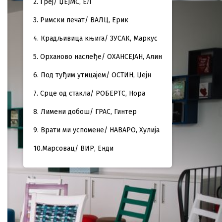
2. Греј/ ЏЕЈМС, ЕЛ
3. Римски печат/ ВАЛЦ, Ерик
4. Крадљивица књига/ ЗУСАК, Маркус
5. Орханово наслеђе/ ОХАНСЕЈАН, Алин
6. Под туђим утицајем/ ОСТИН, Џејн
7. Срце од стакла/ РОБЕРТС, Нора
8. Лимени добош/ ГРАС, Гинтер
9. Врати ми успомене/ НАВАРО, Хулија
10.Марсовац/ ВИР, Енди