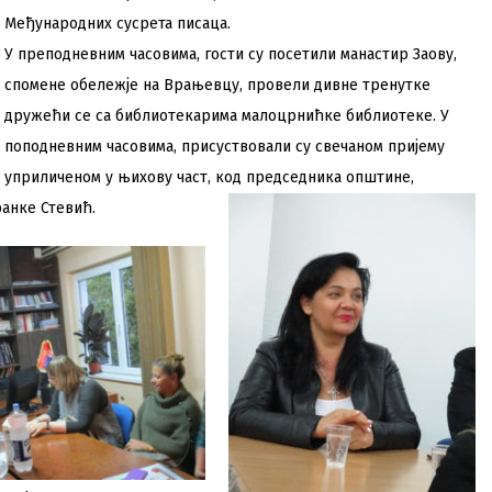
Међународних сусрета писаца.
У преподневним часовима, гости су посетили манастир Заову,
спомене обележје на Врањевцу, провели дивне тренутке
дружећи се са библиотекарима малоцрнићке библиотеке. У
поподневним часовима, присуствовали су свечаном пријему
уприличеном у њихову част, код председника општине,
анке Стевић.