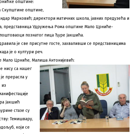
црнићке општине:
а Скупштине општине,
ндар Марковић; директори матичних школа, јавних предузећа и
ћа, представница Удружења Рома општине Мало Црниће-
поштоваоци познатог пица Ђуре Јакшића.
авила је све присутне госте, захваливши се представницима
да је о култури реч.
е Мало Црниће, Малиша Антонијевић:
е нису са нашег
 је прерасла у
 из
 манифестације
ура Јакшић
Ђурине стазе су
ству: Темишвару,
одољуб, који се