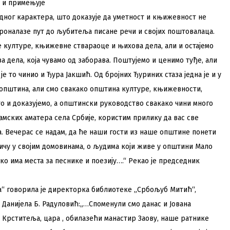
а и примењује
дног карактера, што доказује да уметност и књижевност не
 проналазе пут до љубитеља писане речи и својих поштовалаца.
ге културе, књижевне ствараоце и њихова дела, али и остајемо
дела, која чувамо од заборава. Поштујемо и ценимо туђе, али
е то чинио и Ђура Јакшић. Од бројних Ђуриних стаза једна је и у
 општина, али смо свакако општина културе, књижевности,
 и доказујемо, а општински руководство свакако чини много
амских аматера села Србије, користим прилику да вас све
ра. Вечерас се надам, да ће наши гости из наше општине понети
ичу у својим домовинама, о људима који живе у општини Мало
ако има места за песнике и поезију….“ Рекао је председник
ћа“ говорила је директорка библиотеке „Србољуб Митић“,
Данијела Б. Радуловић:
„…Споменули смо данас и Јована
Крститеља, цара , обилазећи манастир Заову, наше ратнике