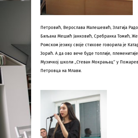
Петровић, Верослава Малешевић, Златија Радо
Биљана Мешић Јанковић, Сребранка Томић, Же
Ромском језику своје стихове говорила је Кат
Зорић. А да ово вече буде топлије, племенитиј
Музичкој школи „Стеван Мокрањац“ у Пожаревц
Петровца на Млави.