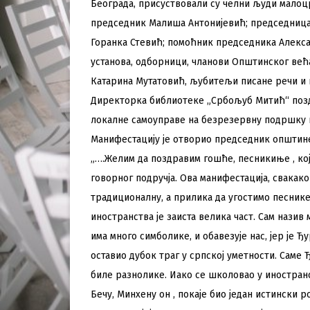
Београда, присуствовали су челни људи мало
председник Малиша Антонијевић; председниц
Горанка Стевић; помоћник председника Алекса
установа, одборници, чланови Општинског ве
Катарина Мутатовић, љубитељи писане речи и 
Директорка библиотеке „Србољуб Митић“ поздр
локалне самоуправе на безрезервну подршку ка
Манифестацију је отворио председник општин
„….Желим да поздравим гошће, песникиње , кој
говорног подручја. Ова манифестација, свакако
традиционалну, а прилика да угостимо песнике
иностранства је заиста велика част. Сам назив
има много симболике, и обавезује нас, јер је Ђ
оставио дубок траг у српској уметности. Саме 
биле разнолике. Иако се школовао у иностран
Бечу, Минхену он , покаје био један истински р