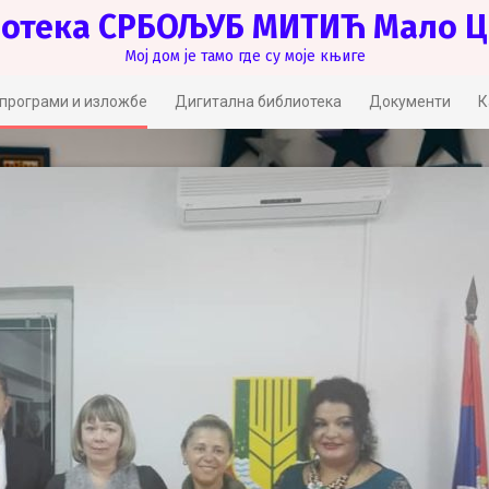
отека СРБОЉУБ МИТИЋ Мало 
Мој дом је тамо где су моје књиге
програми и изложбе
Дигитална библиотека
Документи
К