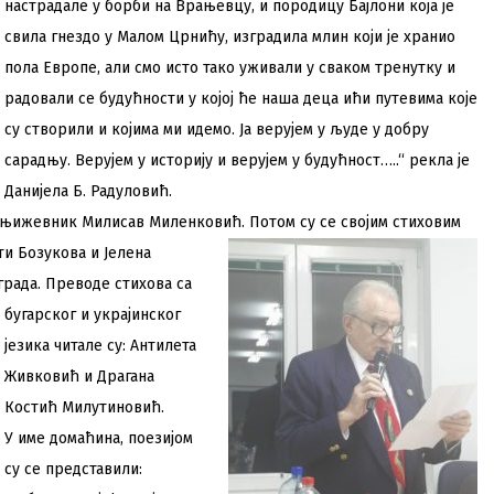
настрадале у борби на Врањевцу, и породицу Бајлони која је
свила гнездо у Малом Црнићу, изградила млин који је хранио
пола Европе, али смо исто тако уживали у сваком тренутку и
радовали се будућности у којој ће наша деца ићи путевима које
су створили и којима ми идемо. Ја верујем у људе у добру
сарадњу. Верујем у историју и верујем у будућност…..“ рекла је
Данијела Б. Радуловић.
о књижевник Милисав Миленковић.
Потом су се својим стиховим
ти Бозукова и Јелена
града.
Преводе стихова са
бугарског и украјинског
језика читале су: Антилета
Живковић и Драгана
Костић Милутиновић.
У име домаћина, поезијом
су се представили: