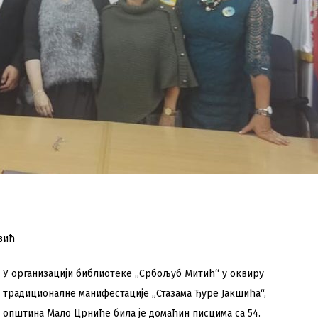
вић
У организацији библиотеке „Србољуб Митић“ у оквиру
традиционалне манифестације „Стазама Ђуре Јакшића“,
општина Мало Црниће била је домаћин писцима са 54.