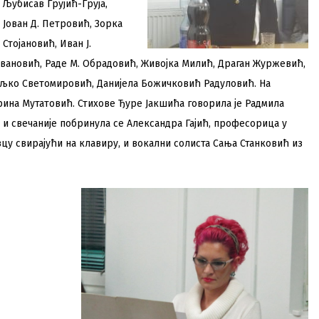
Љубисав Грујић-Груја,
Јован Д. Петровић, Зорка
Стојановић, Иван Ј.
вановић, Раде М. Обрадовић, Живојка Милић, Драган Журжевић,
љко Светомировић, Данијела Божичковић Радуловић. На
арина Мутатовић. Стихове Ђуре Јакшића говорила је Радмила
е и свечаније побринула се Александра Гајић, професорица у
у свирајући на клавиру, и вокални солиста Сања Станковић из