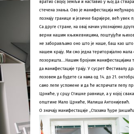
вратио својој земљи и наставио у њој да ствар
стечена знања. Ово је манифестација међунаро
познају границе и језичке баријере, већ увек
Са друге стране, на овај начин упознајемо дру
верни нашим књижевницима, поштујући њихова 
не заборављамо оно што је наше, баш као што ј
нашем крају. Ми смо једна територијално мала
позоришта….Нашим бројним манифестацијама то
да манифестације трају. У сусрет Фестивалу др
позовем да будете са нама од 14. до 21. октоб
само лепе успомене и да ће испричати лепу пр
Црниће, у срцу Стишке равнице, а у којој свак
општине Мало Црниће, Малиша Антонијевић.
О значају манифестације „Стазама Ђуре Јакши