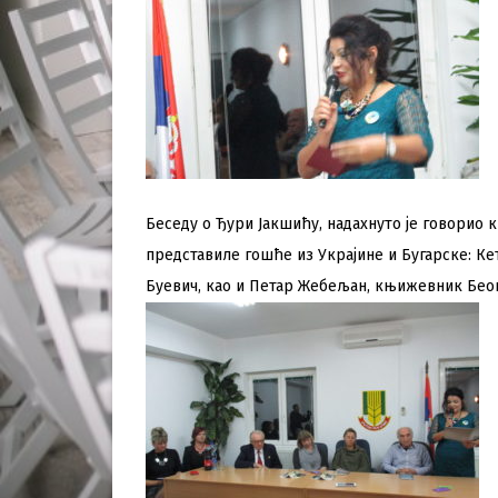
Беседу о Ђури Јакшићу, надахнуто је говори
представиле гошће из Украјине и Бугарске: Ке
Буевич, као и Петар Жебељан, књижевник Бео