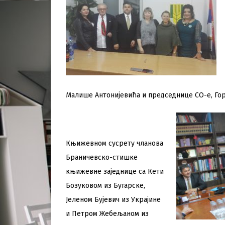
Малише Антонијевића и председнице СО-е, Гор
Књижевном сусрету чланова
Браничевско-стишке
књижевне заједнице са Кети
Бозуковом из Бугарске,
Јеленом Бујевич из Украјине
и Петром Жебељаном из