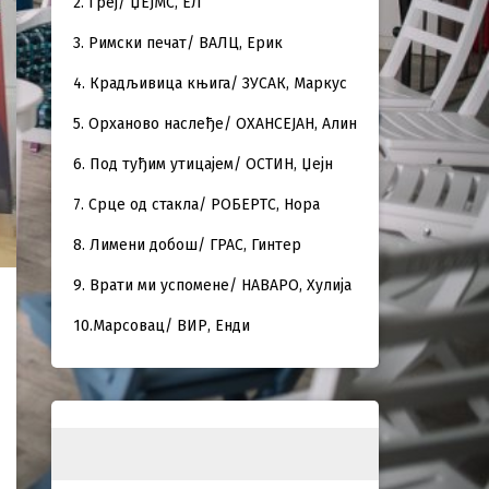
2. Греј/ ЏЕЈМС, ЕЛ
3. Римски печат/ ВАЛЦ, Ерик
4. Крадљивица књига/ ЗУСАК, Маркус
5. Орханово наслеђе/ ОХАНСЕЈАН, Алин
6. Под туђим утицајем/ ОСТИН, Џејн
7. Срце од стакла/ РОБЕРТС, Нора
8. Лимени добош/ ГРАС, Гинтер
9. Врати ми успомене/ НАВАРО, Хулија
10.Марсовац/ ВИР, Енди