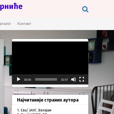
Црниће
аталог
Контакт
Прегледач
видео
записа
00:00
02:07
Најчитаније страних аутора
1. Ева/ ЈАНГ, Вилијам