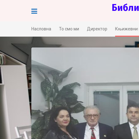
Skip
Библи
to
content
Насловна
То смо ми
Директор
Књижевни 